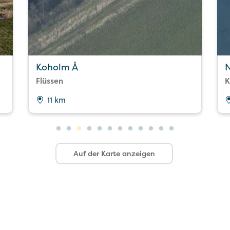
Koholm Å
Flüssen
K
11 km
Auf der Karte anzeigen