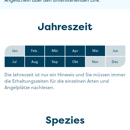
Angelschein über den untenstehenden Link.
Jahreszeit
Jan.
Feb.
Mär
Apr
Mai
Jun
Jul
Aug
Sep
Okt
Nov
Dez
Die Jahreszeit ist nur ein Hinweis und Sie müssen immer
die Erhaltungszeiten für die einzelnen Arten und
Angelplätze nachlesen.
Spezies