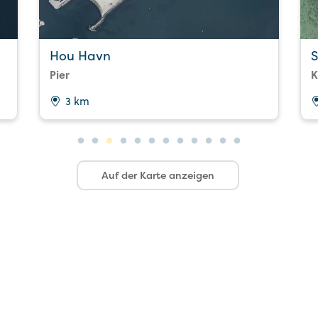
Hou Havn
S
Pier
K
3 km
Auf der Karte anzeigen