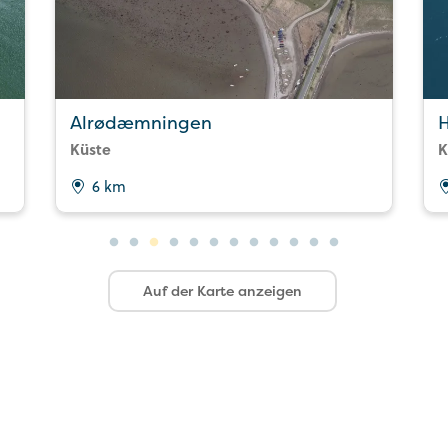
Alrødæmningen
Küste
K
6 km
Auf der Karte anzeigen