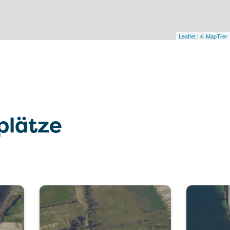
Leaflet
|
© MapTiler
plätze