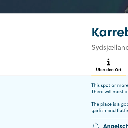
Karre
Sydsjælland
Über den Ort
This spot or more
There will most o
The place is a g
garfish and flatfi
Angelsch