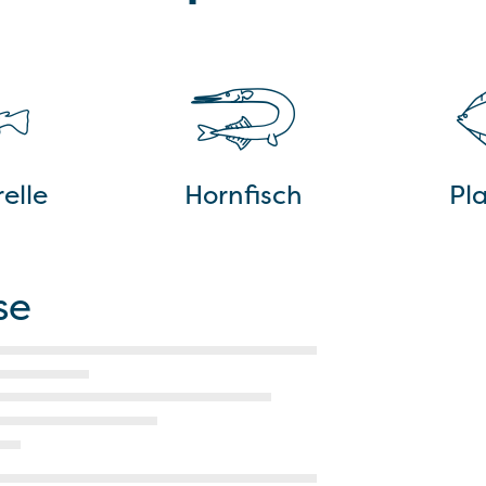
elle
Hornfisch
Pla
se