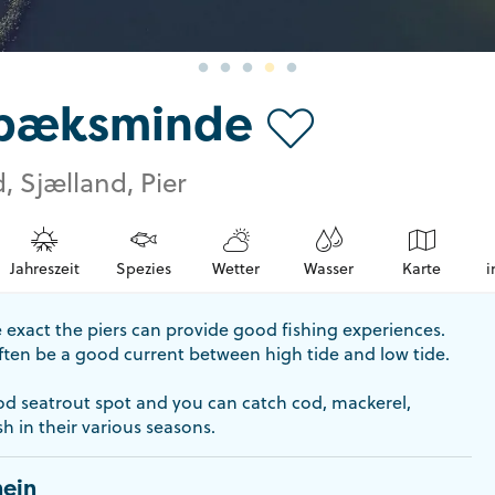
bæksminde
, Sjælland, Pier
Jahreszeit
Spezies
Wetter
Wasser
Karte
i
 exact the piers can provide good fishing experiences.
ften be a good current between high tide and low tide.
ood seatrout spot and you can catch cod, mackerel,
sh in their various seasons.
ein