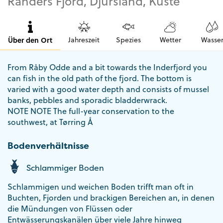
Randers Fjord, Djursland, Küste
Über den Ort
Jahreszeit
Spezies
Wetter
Wasse
From Råby Odde and a bit towards the Inderfjord you
can fish in the old path of the fjord. The bottom is
varied with a good water depth and consists of mussel
banks, pebbles and sporadic bladderwrack.
NOTE NOTE The full-year conservation to the
southwest, at Tørring Å
Bodenverhältnisse
Schlammiger Boden
Schlammigen und weichen Boden trifft man oft in
Buchten, Fjorden und brackigen Bereichen an, in denen
die Mündungen von Flüssen oder
Entwässerungskanälen über viele Jahre hinweg