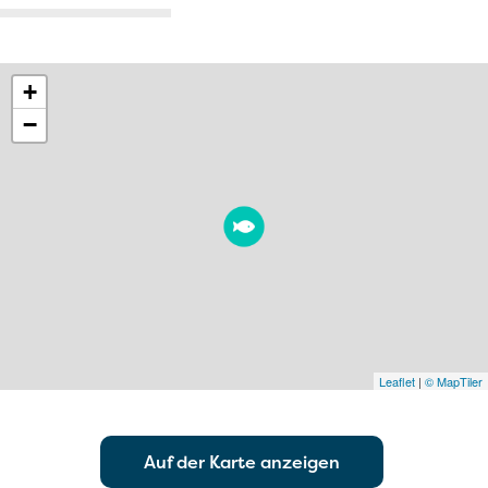
+
−
Leaflet
|
© MapTiler
Auf der Karte anzeigen