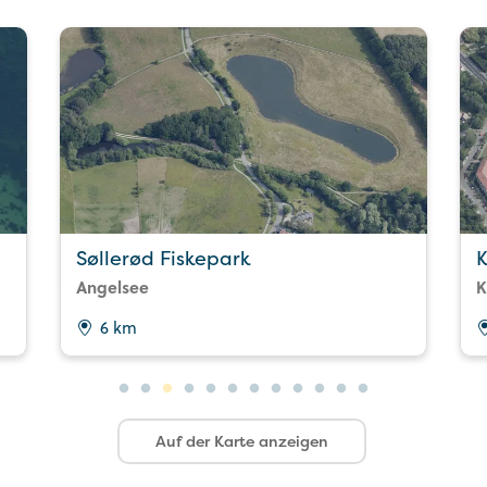
Søllerød Fiskepark
Angelsee
K
6 km
Auf der Karte anzeigen