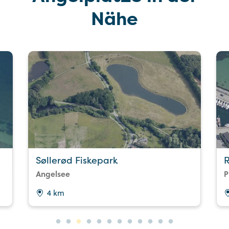
Nähe
Søllerød Fiskepark
Angelsee
P
4 km