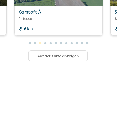
Karstoft Å
S
Flüssen
A
6 km
Auf der Karte anzeigen