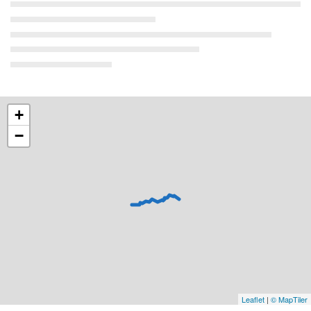
+
−
Leaflet
|
© MapTiler