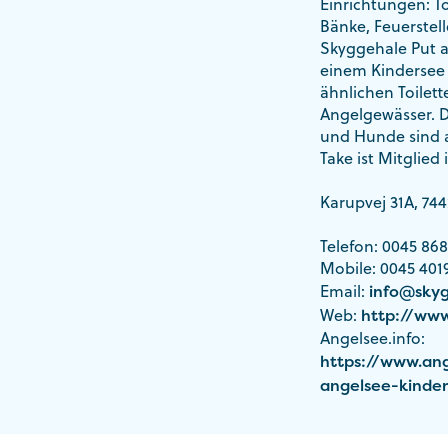
Einrichtungen: To
Bänke, Feuerstell
Skyggehale Put an
einem Kindersee 
ähnlichen Toile
Angelgewässer. D
und Hunde sind a
Take ist Mitglied
Karupvej 31A, 7
Telefon: 0045 868
Mobile: 0045 401
Email:
info@skyg
Web:
http://www
Angelsee.info:
https://www.ang
angelsee-kinde