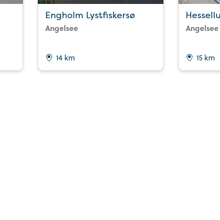
Engholm Lystfiskersø
Hessell
Angelsee
Angelsee
14 km
15 km