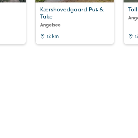
Kærshovedgaard Put &
Tol
Take
Ang
Angelsee
12 km
1