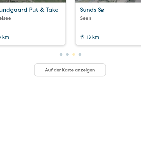
lundgaard Put & Take
Sunds Sø
elsee
Seen
3 km
13 km
Auf der Karte anzeigen