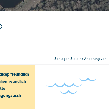
Schlagen Sie eine Änderung vor
icap freundlich
lienfreundlich
ette
igungstisch