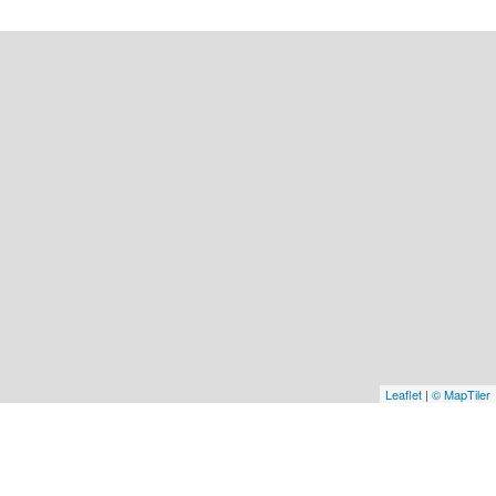
Leaflet
|
© MapTiler