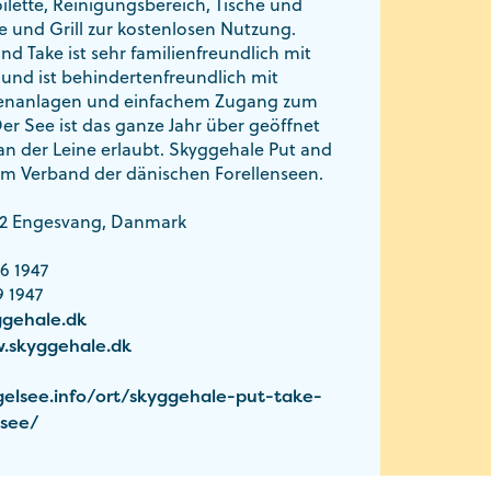
ilette, Reinigungsbereich, Tische und
e und Grill zur kostenlosen Nutzung.
d Take ist sehr familienfreundlich mit
und ist behindertenfreundlich mit
ttenanlagen und einfachem Zugang zum
er See ist das ganze Jahr über geöffnet
n der Leine erlaubt. Skyggehale Put and
 im Verband der dänischen Forellenseen.
442 Engesvang, Danmark
6 1947
9 1947
gehale.dk
.skyggehale.dk
elsee.info/ort/skyggehale-put-take-
rsee/