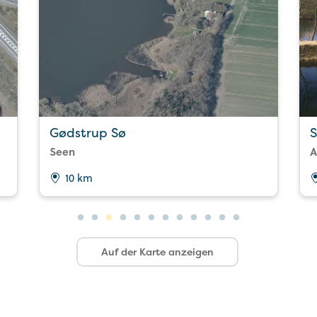
Gødstrup Sø
S
Seen
A
10 km
Auf der Karte anzeigen