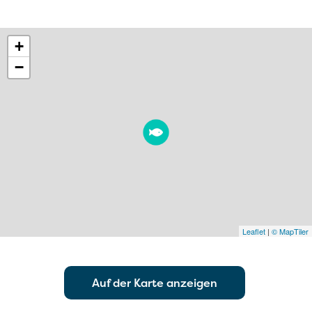
+
−
Leaflet
|
© MapTiler
Auf der Karte anzeigen