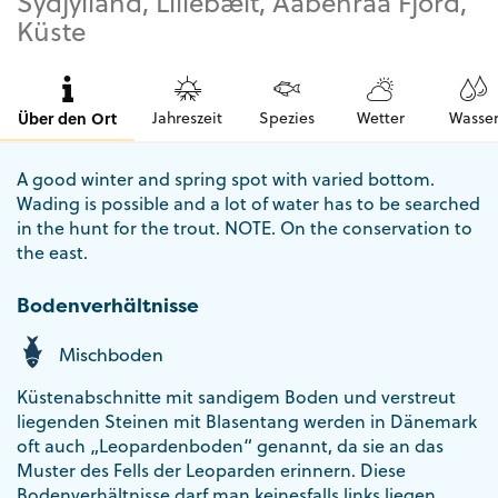
Sydjylland, Lillebælt, Aabenraa Fjord,
Küste
Über den Ort
Jahreszeit
Spezies
Wetter
Wasse
A good winter and spring spot with varied bottom.
Wading is possible and a lot of water has to be searched
in the hunt for the trout. NOTE. On the conservation to
the east.
Bodenverhältnisse
Mischboden
Küstenabschnitte mit sandigem Boden und verstreut
liegenden Steinen mit Blasentang werden in Dänemark
oft auch „Leopardenboden“ genannt, da sie an das
Muster des Fells der Leoparden erinnern. Diese
Bodenverhältnisse darf man keinesfalls links liegen