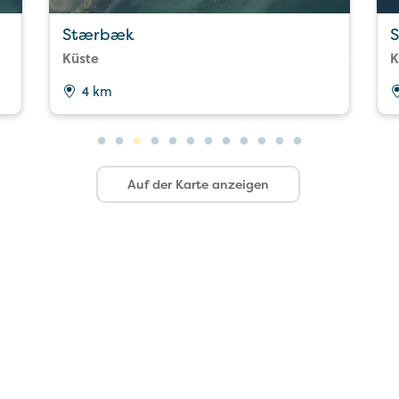
Stærbæk
S
Küste
K
4 km
Auf der Karte anzeigen