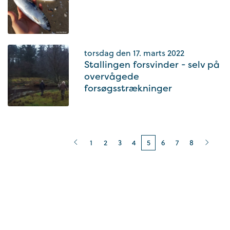
torsdag den 17. marts 2022
Stallingen forsvinder - selv på
overvågede
forsøgsstrækninger
1
2
3
4
5
6
7
8