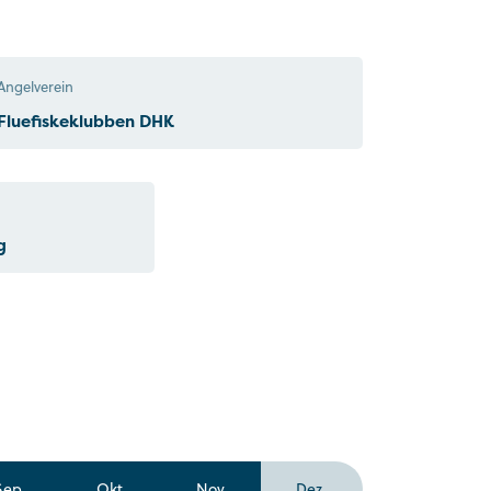
Angelverein
Fluefiskeklubben DHK
g
Sep
Okt
Nov
Dez