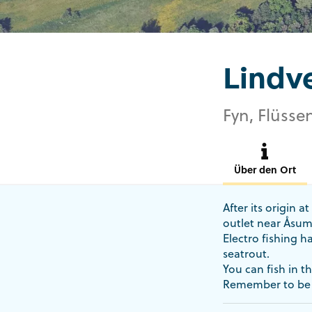
Lindv
Fyn, Flüsse
Über den Ort
After its origin 
outlet near Åsum
Electro fishing 
seatrout.
You can fish in th
Remember to be a