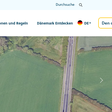
Den 
ionen und Regeln
Dänemark Entdecken
DE
N