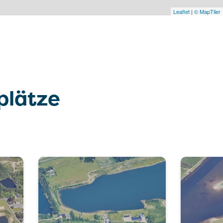
Leaflet
|
© MapTiler
plätze