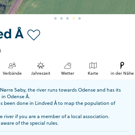
ed Å
n
Verbände
Jahreszeit
Wetter
Karte
in der Nähe
at Nørre Søby, the river runs towards Odense and has its
 in Odense Å.
has been done in Lindved Å to map the population of
e river if you are a member of a local association.
ware of the special rules.