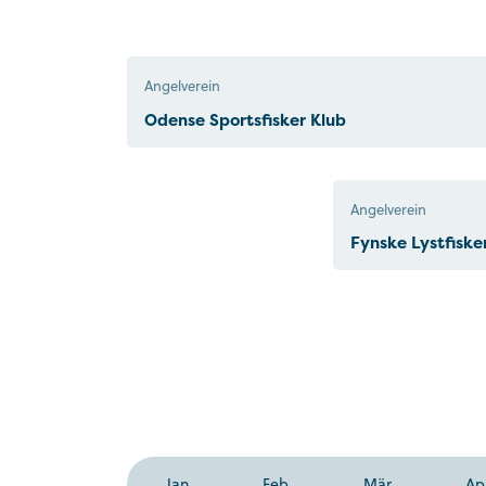
Angelverein
Odense Sportsfisker Klub
Angelverein
Fynske Lystfiske
Jan.
Feb.
Mär
Ap