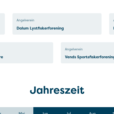
Angelverein
Dalum Lystfiskerforening
Angelverein
re
Vends Sportsfiskerforenin
Jahreszeit
r
Mai
Jun
Jul
Aug