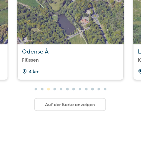
Odense Å
L
Flüssen
K
4 km
Auf der Karte anzeigen