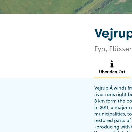
Vejru
Fyn, Flüsse
Über den Ort
Vejrup Å winds fr
river runs right
8 km form the bo
In 2011, a major 
municipalities, 
restored parts of
-producing with 