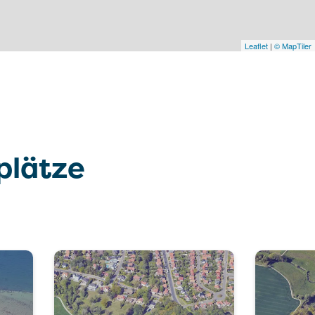
Leaflet
|
© MapTiler
plätze