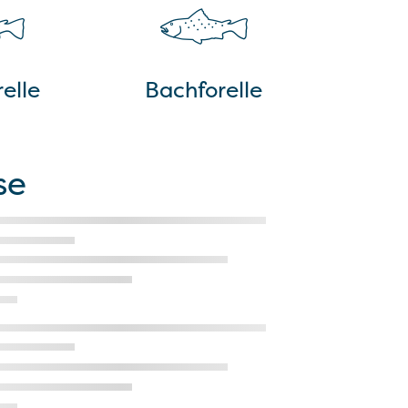
elle
Bachforelle
se