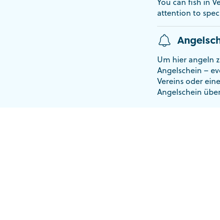
You can fish in V
attention to speci
Angelsch
Um hier angeln z
Angelschein – ev
Vereins oder ein
Angelschein übe