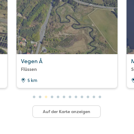
Vegen Å
M
Flüssen
S
5 km
Auf der Karte anzeigen