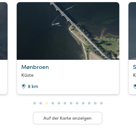
Mønbroen
Küste
K
8 km
Auf der Karte anzeigen